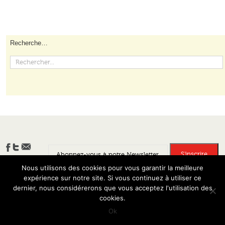
Recherche…
Nous utilisons des cookies pour vous garantir la meilleure
expérience sur notre site. Si vous continuez à utiliser ce
Banlieues Créatives - Tous droits réservés 2013 - Site développé par
dernier, nous considérerons que vous acceptez l'utilisation des
Permis de Vivre la Ville
cookies.
Ok