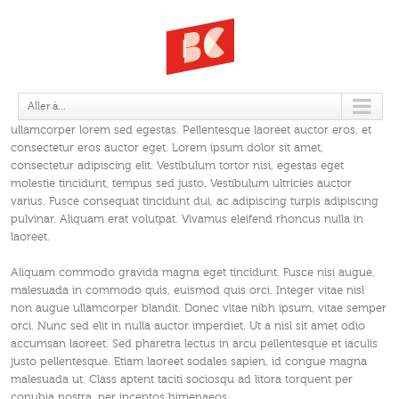
Précédent
Suivant
Nunc euismod lobortis massa, id sollicitudin augue auctor vel. Integer
Aller à...
ornare sollicitudin turpis vitae vestibulum. Curabitur faucibus
ullamcorper lorem sed egestas. Pellentesque laoreet auctor eros, et
consectetur eros auctor eget. Lorem ipsum dolor sit amet,
consectetur adipiscing elit. Vestibulum tortor nisi, egestas eget
molestie tincidunt, tempus sed justo. Vestibulum ultricies auctor
varius. Fusce consequat tincidunt dui, ac adipiscing turpis adipiscing
pulvinar. Aliquam erat volutpat. Vivamus eleifend rhoncus nulla in
laoreet.
Aliquam commodo gravida magna eget tincidunt. Fusce nisi augue,
malesuada in commodo quis, euismod quis orci. Integer vitae nisl
non augue ullamcorper blandit. Donec vitae nibh ipsum, vitae semper
orci. Nunc sed elit in nulla auctor imperdiet. Ut a nisl sit amet odio
accumsan laoreet. Sed pharetra lectus in arcu pellentesque et iaculis
justo pellentesque. Etiam laoreet sodales sapien, id congue magna
malesuada ut. Class aptent taciti sociosqu ad litora torquent per
conubia nostra, per inceptos himenaeos.