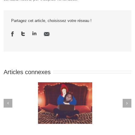
Partagez cet article, choisissez votre réseau !
Articles connexes
Next
revious
ention Fragile, le
Vos meilleurs tchips
au film d’animation