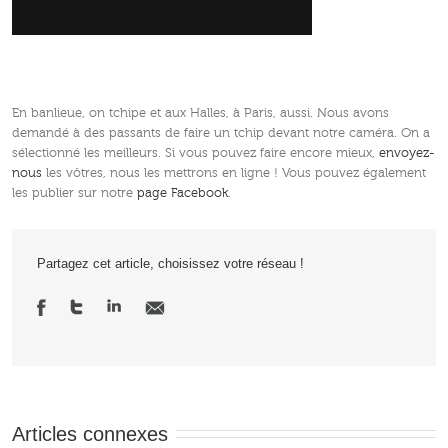
En banlieue, on tchipe et aux Halles, à Paris, aussi. Nous avons
demandé à des passants de faire un tchip devant notre caméra. On a
sélectionné les meilleurs. Si vous pouvez faire encore mieux,
envoyez-
nous
les vôtres, nous les mettrons en ligne ! Vous pouvez également
les publier sur notre
page Facebook
.
Partagez cet article, choisissez votre réseau !
Articles connexes