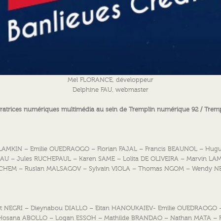
Julie DOUINE, chargée de production
Amine BOUZIANE, réalisateur,
Nursel BULUR, assistante réalisation
Mario PLANET, sound designer
Isabel CORONA, graphiste,
Carlin DIAZ, graphiste/motion designer
Cédric NAGAU, illustrateur
Milano BONACIC-DORIC, développeur
Mel FLORANCE, développeur
Delphine FAU, webmaster
ratrices numériques multimédia au sein de
Tremplin numérique 92 / Trem
 LAMKIN – Emilie OUEDRAOGO – Florian FAJAL – Francis BEAUNOL – Hu
U – Jules RUCHEPAUL – Karen SAME – Lolita DE OLIVEIRA – Marvin LAM
CHEM – Ruslan MALSAGOV – Sylvain VIOLA – Thomas NGOM – Wendy N
nt NEGRI – Dieynabou DIALLO – Eitan HANOUKAIEV- Emilie OUEDRAOGO
osana ABOLLO – Logan ESSOH – Mathilde BRANDAO – Nathan MATA – 