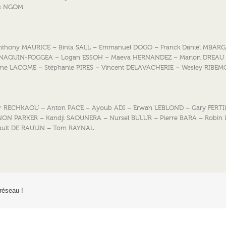
s NGOM.
nthony MAURICE – Binta SALL – Emmanuel DOGO – Franck Daniel MBAR
n NAQUIN-FOGGEA – Logan ESSOH – Maeva HERNANDEZ – Marion DREAU
e LACOME – Stéphanie PIRES – Vincent DELAVACHERIE – Wesley RIBEM
r RECHKAOU – Anton PACE – Ayoub ADI – Erwan LEBLOND – Gary FERTI
GNON PARKER – Kandji SAOUNERA – Nursel BULUR – Pierre BARA – Robin 
ult DE RAULIN – Tom RAYNAL.
 réseau !