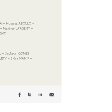
GA – Hosana ABOLLO –
 – Maxime LARGENT –
ONT.
L – Jackson GOMES
LETY – Sidra HANIF –