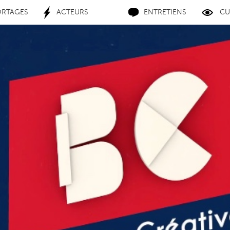
ORTAGES
ACTEURS
ENTRETIENS
CU
vre la Ville
réunit des compétences aussi variées que complémentaires. Voi
ie à Banlieues Créatives.
Comité de rédaction
Mario PLANET, rédacteur en chef
Dimma VEZZANI, coordinatrice
Achille N’DARI, animateur réseaux sociaux