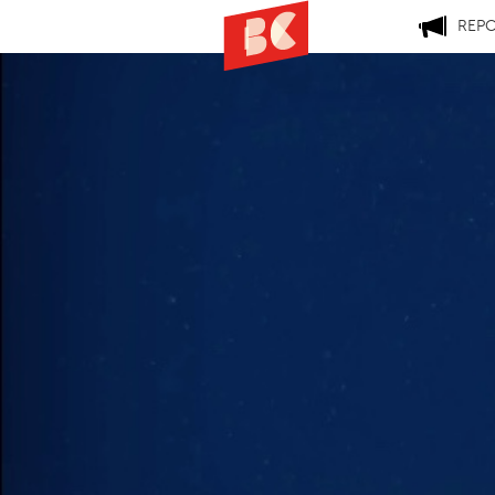
REP
À PROPOS
L’association
Permis de Vi
ont contribué à donner v