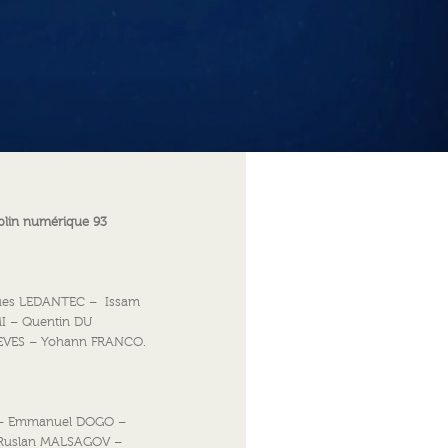
plin numérique 93
gues LEDANTEC – Issam
I – Quentin DU
EVES – Yohann FRANCO.
 – Emmanuel DOGO –
Ruslan MALSAGOV –