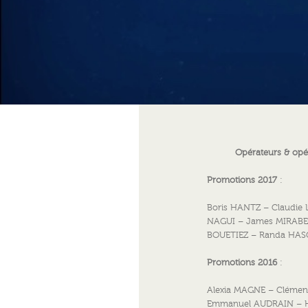
Opérateurs & opé
Promotions 2017
:
Boris HANTZ – Claudie
NAGUI – James MIRABEA
BOUETIEZ – Randa HAS
Promotions 2016
:
Alexia MAGNE – Cléme
Emmanuel AUDRAIN – H