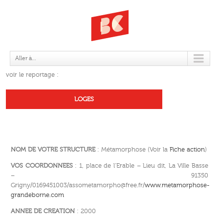
MÉTAMORPHOSE
Aller à...
voir le reportage :
LOGES
NOM DE VOTRE STRUCTURE
: Métamorphose (Voir la
Fiche action
)
VOS COORDONNEES
: 1, place de l’Erable – Lieu dit, La Ville Basse
– 91350
Grigny/0169451003/assometamorpho@free.fr/
www.metamorphose-
grandeborne.com
ANNEE DE CREATION
: 2000