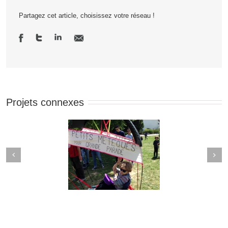
Partagez cet article, choisissez votre réseau !
Projets connexes
Next
revious
Un sur Quatre
Cuisine mode d’emploi(s)