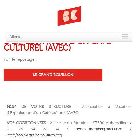
ASSOCIATION À VOCATION
Aller à...
D’EXPLOITATION D’UN CAFÉ
CULTUREL (AVEC)
voir le reportage :
LE GRAND BOUILLON
NOM DE VOTRE STRUCTURE
: Association à Vocation
d’Exploitation d’un Café culturel (AVEC)
VOS COORDONNEES
: 2 ter rue du Moutier – 93300 Aubervilliers /
01 75 34 22 94 /
avec.auber@ssgmail.com
/
http://www.grandbouillon.org