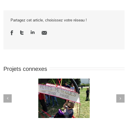
Partagez cet article, choisissez votre réseau !
Projets connexes
Next
revious
Un sur Quatre
Cuisine mode d’emploi(s)