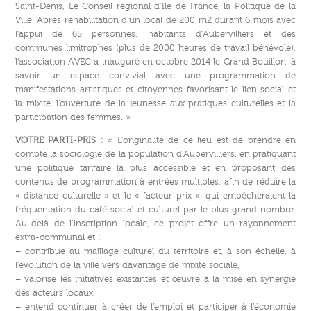
Saint-Denis, Le Conseil régional d’Ile de France, la Politique de la
Ville. Après réhabilitation d’un local de 200 m2 durant 6 mois avec
l’appui de 65 personnes, habitants d’Aubervilliers et des
communes limitrophes (plus de 2000 heures de travail bénévole),
l’association AVEC a inauguré en octobre 2014 le Grand Bouillon, à
savoir un espace convivial avec une programmation de
manifestations artistiques et citoyennes favorisant le lien social et
la mixité, l’ouverture de la jeunesse aux pratiques culturelles et la
participation des femmes. »
VOTRE PARTI-PRIS
: « L’originalité de ce lieu est de prendre en
compte la sociologie de la population d’Aubervilliers, en pratiquant
une politique tarifaire la plus accessible et en proposant des
contenus de programmation à entrées multiples, afin de réduire la
« distance culturelle » et le « facteur prix », qui empêcheraient la
fréquentation du café social et culturel par le plus grand nombre.
Au-delà de l’inscription locale, ce projet offre un rayonnement
extra-communal et :
– contribue au maillage culturel du territoire et, à son échelle, à
l’évolution de la ville vers davantage de mixité sociale,
– valorise les initiatives existantes et œuvre à la mise en synergie
des acteurs locaux,
– entend continuer à créer de l’emploi et participer à l’économie