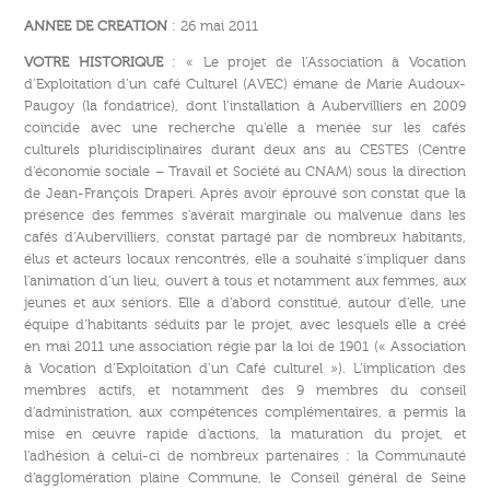
ANNEE DE CREATION
: 26 mai 2011
VOTRE HISTORIQUE
: « Le projet de l’Association à Vocation
d’Exploitation d’un café Culturel (AVEC) émane de Marie Audoux-
Paugoy (la fondatrice), dont l’installation à Aubervilliers en 2009
coïncide avec une recherche qu’elle a menée sur les cafés
culturels pluridisciplinaires durant deux ans au CESTES (Centre
d’économie sociale – Travail et Société au CNAM) sous la direction
de Jean-François Draperi. Après avoir éprouvé son constat que la
présence des femmes s’avérait marginale ou malvenue dans les
cafés d’Aubervilliers, constat partagé par de nombreux habitants,
élus et acteurs locaux rencontrés, elle a souhaité s’impliquer dans
l’animation d’un lieu, ouvert à tous et notamment aux femmes, aux
jeunes et aux séniors. Elle a d’abord constitué, autour d’elle, une
équipe d’habitants séduits par le projet, avec lesquels elle a créé
en mai 2011 une association régie par la loi de 1901 (« Association
à Vocation d’Exploitation d’un Café culturel »). L’implication des
membres actifs, et notamment des 9 membres du conseil
d’administration, aux compétences complémentaires, a permis la
mise en œuvre rapide d’actions, la maturation du projet, et
l’adhésion à celui-ci de nombreux partenaires : la Communauté
d’agglomération plaine Commune, le Conseil général de Seine