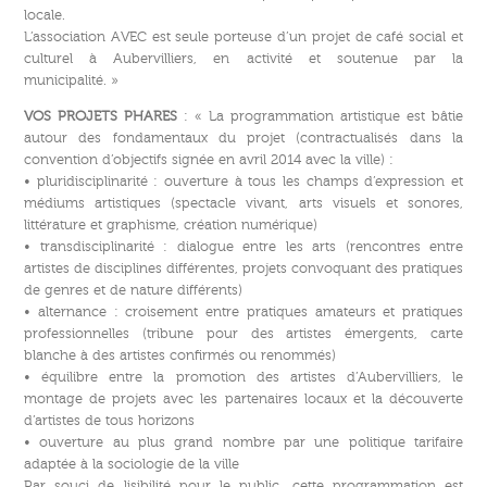
locale.
L’association AVEC est seule porteuse d’un projet de café social et
culturel à Aubervilliers, en activité et soutenue par la
municipalité. »
VOS PROJETS PHARES
: « La programmation artistique est bâtie
autour des fondamentaux du projet (contractualisés dans la
convention d’objectifs signée en avril 2014 avec la ville) :
• pluridisciplinarité : ouverture à tous les champs d’expression et
médiums artistiques (spectacle vivant, arts visuels et sonores,
littérature et graphisme, création numérique)
• transdisciplinarité : dialogue entre les arts (rencontres entre
artistes de disciplines différentes, projets convoquant des pratiques
de genres et de nature différents)
• alternance : croisement entre pratiques amateurs et pratiques
professionnelles (tribune pour des artistes émergents, carte
blanche à des artistes confirmés ou renommés)
• équilibre entre la promotion des artistes d’Aubervilliers, le
montage de projets avec les partenaires locaux et la découverte
d’artistes de tous horizons
• ouverture au plus grand nombre par une politique tarifaire
adaptée à la sociologie de la ville
Par souci de lisibilité pour le public, cette programmation est