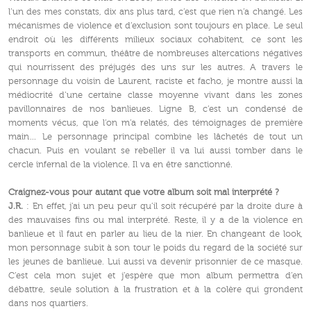
l’un des mes constats, dix ans plus tard, c’est que rien n’a changé. Les
mécanismes de violence et d’exclusion sont toujours en place. Le seul
endroit où les différents milieux sociaux cohabitent, ce sont les
transports en commun, théâtre de nombreuses altercations négatives
qui nourrissent des préjugés des uns sur les autres. A travers le
personnage du voisin de Laurent, raciste et facho, je montre aussi la
médiocrité d’une certaine classe moyenne vivant dans les zones
pavillonnaires de nos banlieues. Ligne B, c’est un condensé de
moments vécus, que l’on m’a relatés, des témoignages de première
main… Le personnage principal combine les lâchetés de tout un
chacun. Puis en voulant se rebeller il va lui aussi tomber dans le
cercle infernal de la violence. Il va en être sanctionné.
Craignez-vous pour autant que votre album soit mal interprété ?
J.R.
: En effet, j’ai un peu peur qu’il soit récupéré par la droite dure à
des mauvaises fins ou mal interprété. Reste, il y a de la violence en
banlieue et il faut en parler au lieu de la nier. En changeant de look,
mon personnage subit à son tour le poids du regard de la société sur
les jeunes de banlieue. Lui aussi va devenir prisonnier de ce masque.
C’est cela mon sujet et j’espère que mon album permettra d’en
débattre, seule solution à la frustration et à la colère qui grondent
dans nos quartiers.