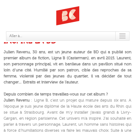
LIGNE B : QUAND LA BANLIEUE
Aller à...
INSPIRE LA BD
Julien Revenu, 30 ans, est un jeune auteur de BD qui a publié son
premier album de fiction, Ligne B (Casterman), en avril 2015. Laurent,
son personnage principal, vit en banlieue dans un pavillon situé non
loin d’une cité. Humilié par son patron, cible des reproches de sa
femme, violenté par des jeunes du quartier, il va décider de tout
changer… Extraits et interview de l’auteur.
Depuis combien de temps travaillez-vous sur cet album ?
Julien Revenu
: Ligne B, c’est un projet qui mature depuis six ans. A
l’époque je suis jeune diplômé de la Haute école des arts du Rhin qui
se situe à Strasbourg. Avant de m’y installer j’avais grandi à Livry-
Gargan, en région parisienne. Cet univers m’a inspiré. J’ai souhaité en
parler à travers un personnage, Laurent, un homme sans histoires qui
à force d’humiliations diverses va faire les mauvais choix. Suite à une