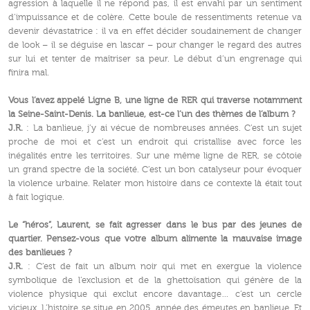
agression à laquelle il ne répond pas, il est envahi par un sentiment
d’impuissance et de colère. Cette boule de ressentiments retenue va
devenir dévastatrice : il va en effet décider soudainement de changer
de look – il se déguise en lascar – pour changer le regard des autres
sur lui et tenter de maîtriser sa peur. Le début d’un engrenage qui
finira mal.
Vous l’avez appelé Ligne B, une ligne de RER qui traverse notamment
la Seine-Saint-Denis. La banlieue, est-ce l’un des thèmes de l’album ?
J.R.
: La banlieue, j’y ai vécue de nombreuses années. C’est un sujet
proche de moi et c’est un endroit qui cristallise avec force les
inégalités entre les territoires. Sur une même ligne de RER, se côtoie
un grand spectre de la société. C’est un bon catalyseur pour évoquer
la violence urbaine. Relater mon histoire dans ce contexte là était tout
à fait logique.
Le “héros”, Laurent, se fait agresser dans le bus par des jeunes de
quartier. Pensez-vous que votre album alimente la mauvaise image
des banlieues ?
J.R.
: C’est de fait un album noir qui met en exergue la violence
symbolique de l’exclusion et de la ghettoïsation qui génère de la
violence physique qui exclut encore davantage… c’est un cercle
vicieux. L’histoire se situe en 2005, année des émeutes en banlieue. Et