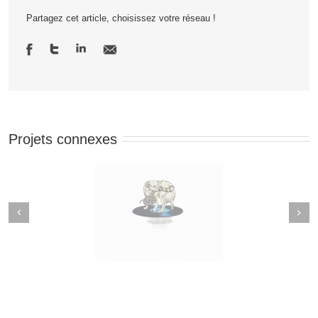
Partagez cet article, choisissez votre réseau !
Projets connexes
Next
revious
âtre du Rond-Point et
Thierry Grone et Mr.Bien
s blocages français