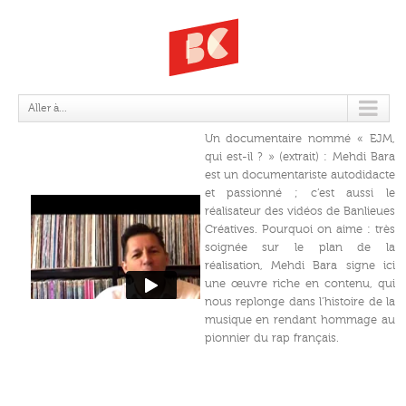
DOCU « EJM, QUI EST-IL ? »
Aller à...
Un documentaire nommé « EJM,
qui est-il ? » (extrait) : Mehdi Bara
est un documentariste autodidacte
et passionné ; c’est aussi le
réalisateur des vidéos de Banlieues
Créatives. Pourquoi on aime : très
soignée sur le plan de la
réalisation, Mehdi Bara signe ici
une œuvre riche en contenu, qui
nous replonge dans l’histoire de la
musique en rendant hommage au
pionnier du rap français.