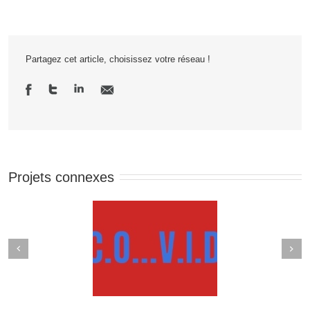
Partagez cet article, choisissez votre réseau !
Projets connexes
Next
revious
Zoom sur les activités au
p qui parle du COVID
sein du Rocher de Palmer