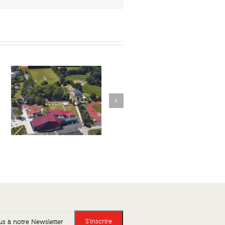
Next
n
Vox Milo