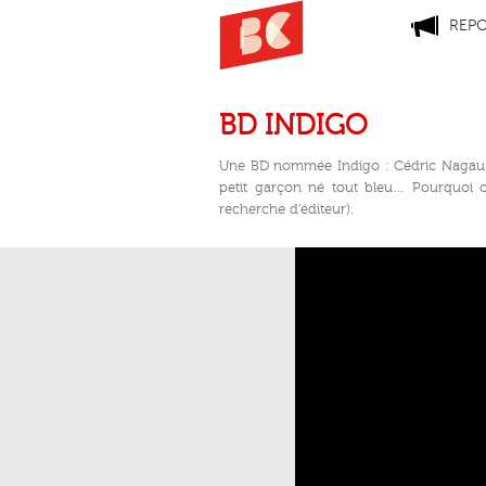
REP
BD INDIGO
Une BD nommée Indigo : Cédric Nagau (
petit garçon né tout bleu… Pourquoi on
recherche d’éditeur).