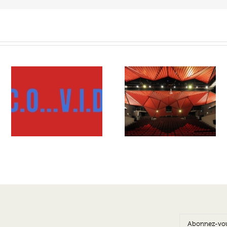
Le Rocher de Palmer, u
Zoom sur les activités au
ID
centre culturel pour la
sein du Rocher de Palmer
région bordelaise