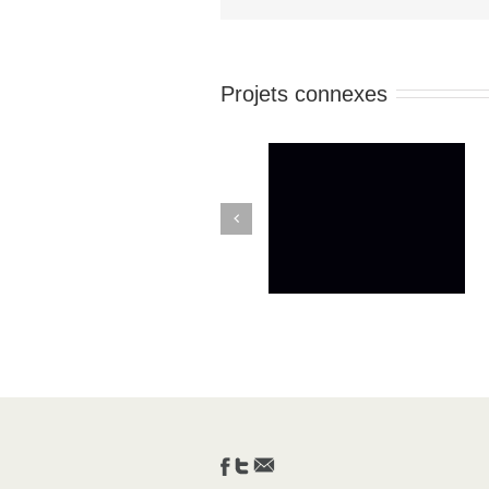
Projets connexes
Previous
#BLACKOUT TUESDAY
Un rap qui parle du COV