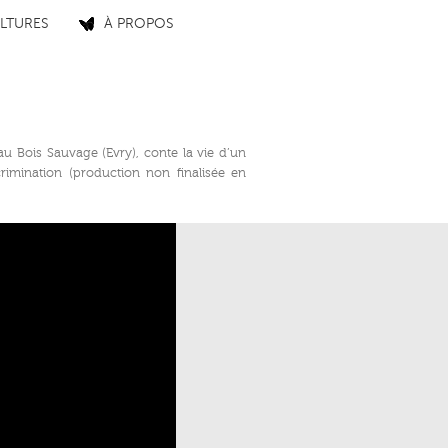
LTURES
À PROPOS
t au Bois Sauvage (Evry), conte la vie d’un
rimination (production non finalisée en