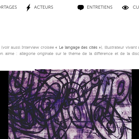
ORTAGES
ACTEURS
ENTRETIENS
CU
voir aussi Interview croisée
« Le langage des cités »
), illustrateur vivan
 aime : allégorie originale sur le thème de la différence et de la disc