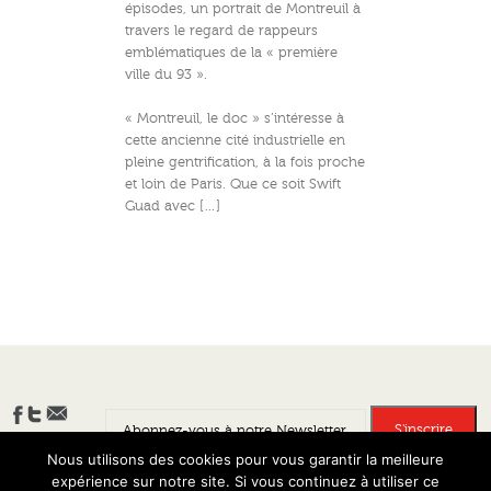
épisodes, un portrait de Montreuil à
travers le regard de rappeurs
emblématiques de la « première
ville du 93 ».
« Montreuil, le doc » s’intéresse à
cette ancienne cité industrielle en
pleine gentrification, à la fois proche
et loin de Paris. Que ce soit Swift
Guad avec […]
Nous utilisons des cookies pour vous garantir la meilleure
expérience sur notre site. Si vous continuez à utiliser ce
Banlieues Créatives - Tous droits réservés 2013 - Site développé par