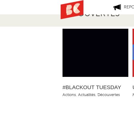
REP
DÉCOUVERTES
#BLACKOUT TUESDAY
Un rap qui parle du COVID
#BLACKOUT TUESDAY
Actions
,
Actualités
,
Découvertes