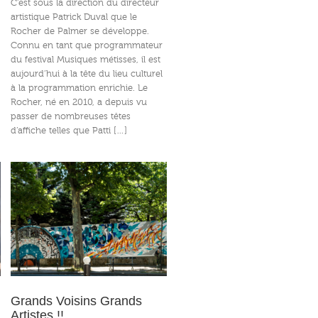
C’est sous la direction du directeur
artistique Patrick Duval que le
Rocher de Palmer se développe.
Connu en tant que programmateur
du festival Musiques métisses, il est
aujourd’hui à la tête du lieu culturel
à la programmation enrichie. Le
Rocher, né en 2010, a depuis vu
passer de nombreuses têtes
d’affiche telles que Patti […]
!
Grands Voisins Grands
Artistes !!