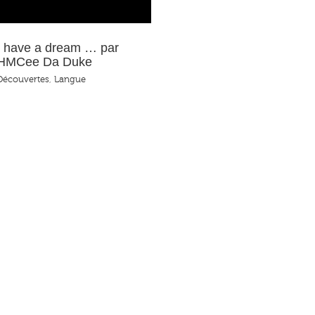
I have a dream … par
HMCee Da Duke
Découvertes
,
Langue