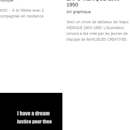
Musique
1950
IADU : A la Villette avec 2
Art graphique
compagnies en résidence
Voici un choix de tableaux de l’expo
MEXIQUE 1900-1950. L’illustration
sonore a été créé par les jeunes de
l’équipe de BANLIEUES CREATIVES