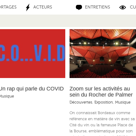
ORTAGES
ACTEURS
ENTRETIENS
CU
Zoom sur les activités au sein du
Le Rocher de Palmer, un centre
Rocher de Palmer
culturel pour la région bordelaise
Un rap qui parle du COVID
Zoom sur les activités au
sein du Rocher de Palmer
Musique
Découvertes
,
Exposition
,
Musique
On connaissait Bordeaux comme
référence en matière de vin avec sa
Cité du vin ou la fameuse Place de
la Bourse, emblématique pour son