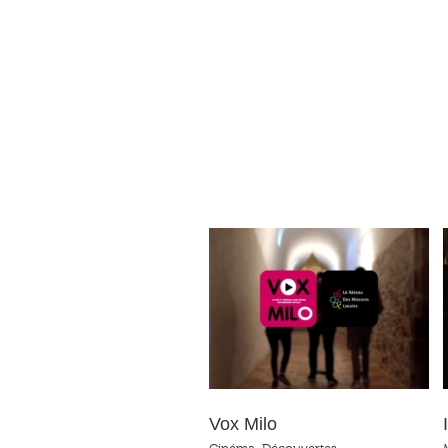
Vox Milo
I A D U
Vox Milo