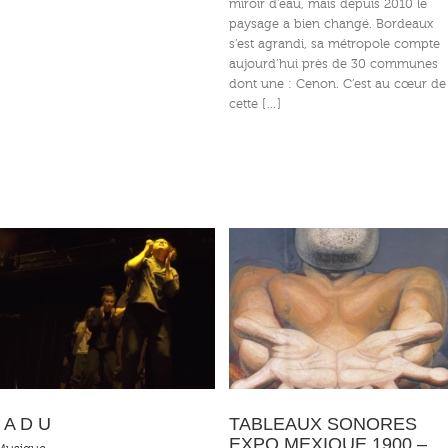
miroir d’eau, mais depuis 2010 le
paysage a bien changé. Bordeaux
s’est agrandi, sa métropole compte
aujourd’hui près de 30 communes
dont une : Cenon. C’est au cœur de
cette […]
TABLEAUX SONORES EXPO
Grands Voisins Grands Artistes !
MEXIQUE 1900 – 1950
I A D U
TABLEAUX SONORES
EXPO MEXIQUE 1900 –