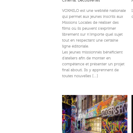
Cinéma
,
Découvertes
VOXMILO est une webtélé nationale
qui permet aux jeunes inscrits aux
Missions Locales de réaliser des
films où ils peuvent s’exprimer
librement sur n’importe quel sujet
tout en respectant une certaine
ligne éditoriale.
Les jeunes missionnés bénéficient
d’ateliers afin de monter en
compétence et présenter un projet
final abouti. Ils y apprennent de
toutes nouvelles […]
GRAFFITI : PEINTRES ET
I have a dream … par HMCee Da
VANDALES
Duke