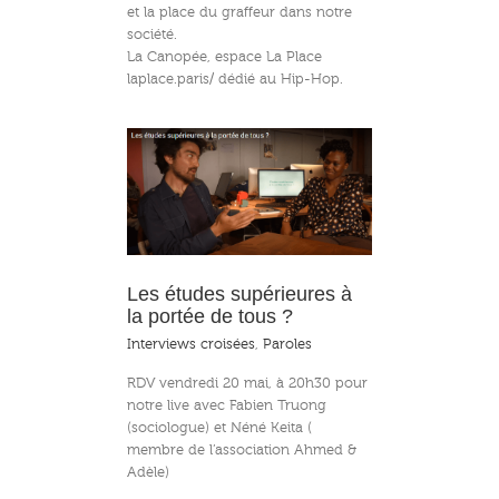
et la place du graffeur dans notre
société.
La Canopée, espace La Place
laplace.paris/ dédié au Hip-Hop.
upérieures à la
de tous ?
Les études supérieures à
la portée de tous ?
Interviews croisées
,
Paroles
RDV vendredi 20 mai, à 20h30 pour
notre live avec Fabien Truong
(sociologue) et Néné Keita (
membre de l’association Ahmed &
Adèle)