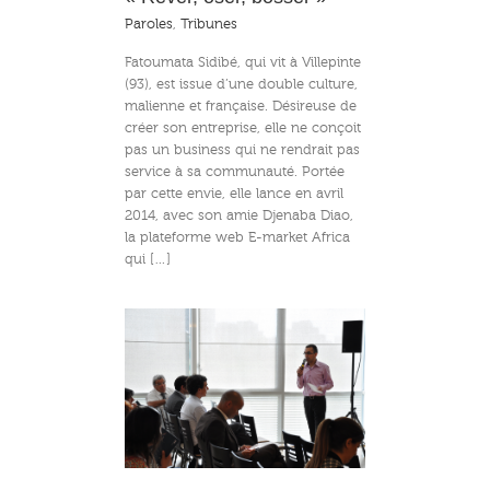
Paroles
,
Tribunes
Fatoumata Sidibé, qui vit à Villepinte
(93), est issue d’une double culture,
malienne et française. Désireuse de
créer son entreprise, elle ne conçoit
pas un business qui ne rendrait pas
service à sa communauté. Portée
par cette envie, elle lance en avril
2014, avec son amie Djenaba Diao,
la plateforme web E-market Africa
qui […]
di, l’entrepreneur
diversité