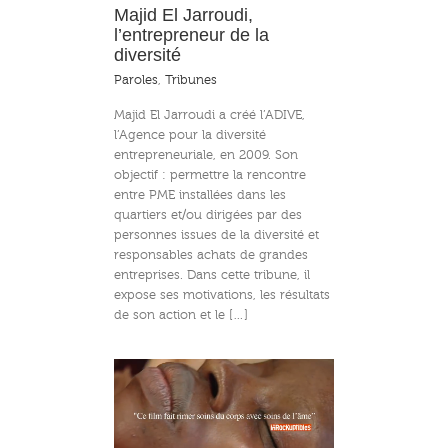
Majid El Jarroudi,
l’entrepreneur de la
diversité
Paroles
,
Tribunes
Majid El Jarroudi a créé l’ADIVE,
l’Agence pour la diversité
entrepreneuriale, en 2009. Son
objectif : permettre la rencontre
entre PME installées dans les
quartiers et/ou dirigées par des
personnes issues de la diversité et
responsables achats de grandes
entreprises. Dans cette tribune, il
expose ses motivations, les résultats
de son action et le […]
 et Françaises »