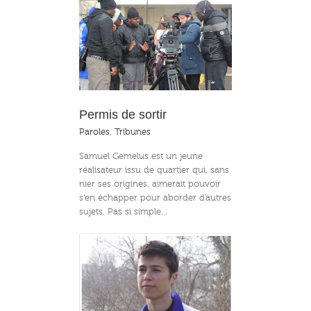
de sortir
Permis de sortir
Paroles
,
Tribunes
Samuel Gemelus est un jeune
réalisateur issu de quartier qui, sans
nier ses origines, aimerait pouvoir
s'en échapper pour aborder d'autres
sujets. Pas si simple...
 combat de femme