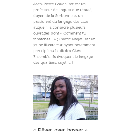
Jean-Pierre Goudaillier est un
professeur de linguistique réputé,
doyen de la Sorbonne et un
passionné du langage des cités
auquel il a consacré plusieurs
ouvrages dont « Comment tu
tchatches ! » ; Cédric Nagau est un
jeune illustrateur ayant notamment
participé au Lexik des Cités.
Ensemble, ils évoquent le langage
des quartiers, sujet […]
ser, bosser »
« Rêver, oser, bosser »