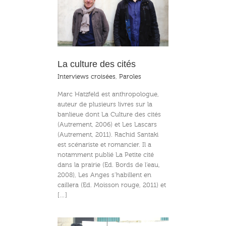
e des cités
La culture des cités
Interviews croisées
,
Paroles
Marc Hatzfeld est anthropologue,
auteur de plusieurs livres sur la
banlieue dont La Culture des cités
(Autrement, 2006) et Les Lascars
(Autrement, 2011). Rachid Santaki
est scénariste et romancier. Il a
notamment publié La Petite cité
dans la prairie (Ed. Bords de l’eau,
2008), Les Anges s’habillent en
caillera (Ed. Moisson rouge, 2011) et
[…]