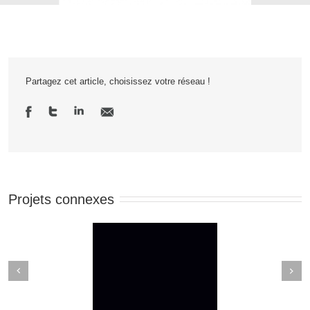
Partagez cet article, choisissez votre réseau !
Projets connexes
Next
revious
ACKOUT TUESDAY
Un rap qui parle du COVID