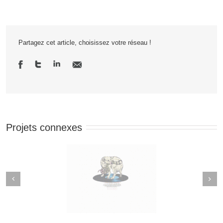
Partagez cet article, choisissez votre réseau !
Projets connexes
Next
revious
âtre du Rond-Point et
Les études supérieures à la
s blocages français
portée de tous ?