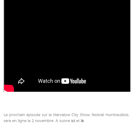
Le prochain épisode sur le Narvalow City Show, festival montreuillois,
sera en ligne le 2 novembre. À suivre
ici
et
là
.