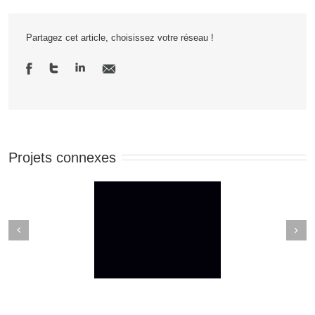
Partagez cet article, choisissez votre réseau !
Projets connexes
Next
revious
ACKOUT TUESDAY
Un rap qui parle du COVID