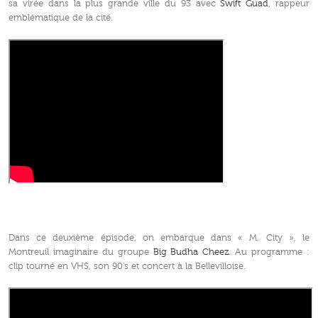
sa virée dans la plus grande ville du 93 avec
Swift Guad
, rappeur
emblématique de la cité.
Dans ce deuxième épisode, on embarque dans « M. City », le
Montreuil imaginaire du groupe
Big Budha Cheez
. Au programme :
clip tourné en VHS, son 90’s et concert à la Bellevilloise.