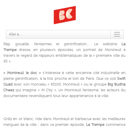
« MONTREUIL, LE DOC »
Aller à...
Rap, gouaille, fantasmes et gentrification… Le webzine
La
Trempe
dresse, en plusieurs épisodes, un portrait de Montreuil à
travers le regard de rappeurs emblématiques de la « première ville du
93 ».
« Montreuil, le doc »
s’intéresse à cette ancienne cité industrielle en
pleine gentrification, à la fois proche et loin de Paris. Que ce soit
Swift
Guad
avec son morceau « 93100, Montreuil » ou le groupe
Big Budha
Cheez
qui imagine « M City », un Montreuil fantasmé, les acteurs du
documentaire revendiquent tous leur appartenance à la ville.
Grillz en or blanc, ride dans Montreuil et barbecue avec les meilleures
merguez de la ville : dans ce premier épisode,
La Trempe
commence