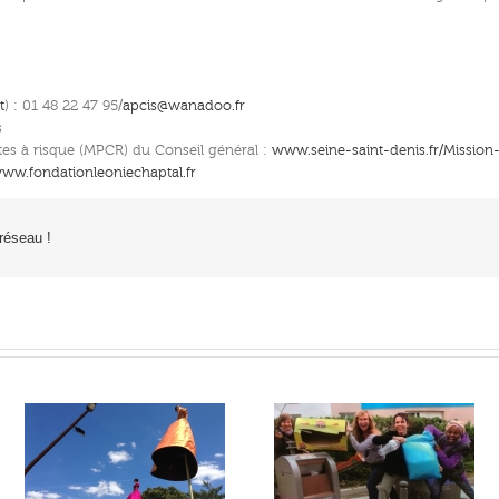
t
) : 01 48 22 47 95/
apcis@wanadoo.fr
s
tes à risque (MPCR) du Conseil général :
www.seine-saint-denis.fr/Mission
ww.fondationleoniechaptal.fr
 réseau !