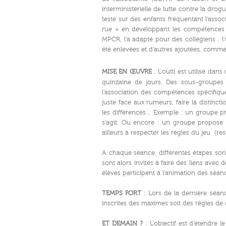
interministérielle de lutte contre la drog
testé sur des enfants fréquentant l’asso
rue » en développant les compétences ps
MPCR, l’a adapté pour des collégiens : l
été enlevées et d’autres ajoutées, comme
MISE EN ŒUVRE
: L’outil est utilisé dan
quinzaine de jours. Des sous-groupes
l’association des compétences spécifique
juste face aux rumeurs, faire la distinct
les différences… Exemple : un groupe pr
s’agit. Ou encore : un groupe propose 
ailleurs à respecter les règles du jeu (re
A chaque séance, différentes étapes sont f
sont alors invités à faire des liens avec 
élèves participent à l’animation des séanc
TEMPS FORT
: Lors de la dernière séan
inscrites des maximes soit des règles de 
ET DEMAIN ?
: L’objectif est d’étendre 