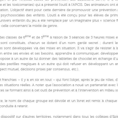
ue et les toxicomanies) qui a présenté l’outil à l’APCIS. Des animateurs ont
ciation. L’objectif étant pour cette dernière de promouvoir une prévention
ychosociales des enfants. L’outil a été conçu pour les élèves de primair
’univers enfantin du jeu a été remplacé par un imaginaire plus « science fi
 celle concernant la mixité de genre.
ème
ème
s des classes de 6
et de 5
à raison de 3 séances de 3 heures mises 
 sont constitués, chacun se dotant d’un nom gardé secret ; durant le
s sont développées via des mises en situation. Il va s’agir de résister à 
ion entre ses envies et ses besoins, apprendre à communiquer, développer l
opose à un autre de lui donner des tablettes de chocolat en échange d’un 
des pastilles magiques à un autre qui doit refuser en développant un 
spect mutuel, décisions prises par consensus, etc.).
ranchies – il y a en six en tout – qui font l’objet, après le jeu de rôles, 
des situations réelles. A noter que l’association a noué un partenariat avec l’
es se formant ainsi à cet outil de prévention et à l’intervention en milieu sc
ce, le nom de chaque groupe est dévoilé et un livret est remis à chaque
conduite à retenir.
le dispositif sur d’autres territoires, notamment dans tous les collèges d’Ep