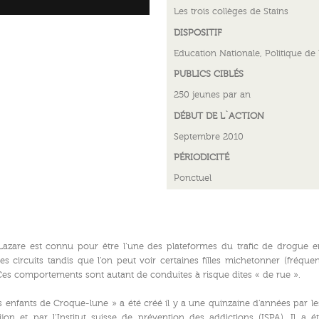
Les trois collèges de Stains
DISPOSITIF
Education Nationale, Politique de l
PUBLICS CIBLÉS
250 jeunes par an
DÉBUT DE L`ACTION
Septembre 2010
PÉRIODICITÉ
Ponctuel
Lazare est connu pour être l’une des plateformes du trafic de drogue e
es circuits tandis que l’on peut voir certaines filles michetonner (fréq
. Ces comportements sont autant de conduites à risque dites « de rue ».
 les enfants de Croque-lune » a été créé il y a une quinzaine d’années par
on et par l’Institut suisse de prévention des addictions (ISPA). Il a é