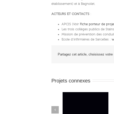
établissement) et à Bagnolet.
ACTEURS ET CONTACTS
:
APCIS (Voir
Fiche porteur de proje
Les trois collèges publics de Stain
Mission de prévention des condui
Ecole d’infirmières de Sarcelles :
w
Partagez cet article, choisissez votre
Projets connexes
Previous