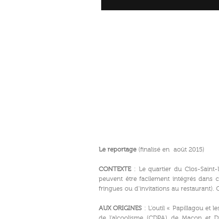
Le reportage
(finalisé en août 2015)
CONTEXTE
: Le quartier du Clos-Saint-
peuvent être facilement intégrés dans c
fringues ou d’invitations au restaurant)
AUX ORIGINES
: L’outil « Papillagou et
de l’alcoolisme (CDPA) de Macon et Dij