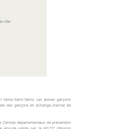
a ville
n Seine-Saint-Denis. Les jeunes garçons
uenter des garçons en échange d’achat de
 les Centres départementaux de prévention
té ensuite validé par la MILDT (Mission