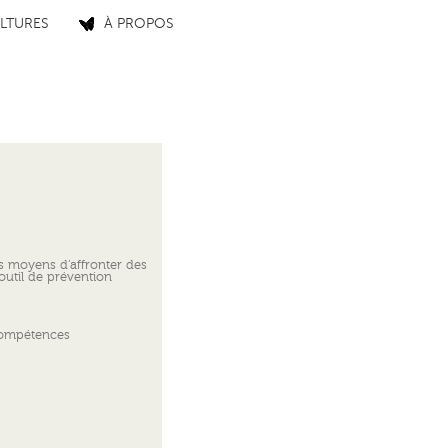
LTURES
À PROPOS
s moyens d’affronter des
 outil de prévention
compétences