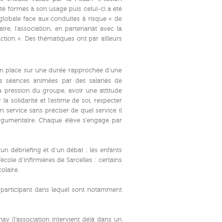
 été formés à son usage puis celui-ci a été
 globale face aux conduites à risque « de
e, l’association, en partenariat avec la
ction ». Des thématiques ont par ailleurs
en place sur une durée rapprochée d’une
s séances animées par des salariés de
la pression du groupe, avoir une attitude
a solidarité et l’estime de soi, respecter
service sans préciser de quel service il
argumentaire. Chaque élève s’engage par
d’un débriefing et d’un débat : les enfants
école d’infirmières de Sarcelles : certains
olaire.
 participant dans lequel sont notamment
inay (l’association intervient déjà dans un