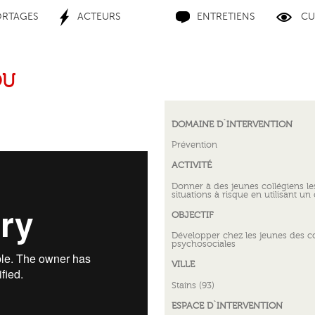
ORTAGES
ACTEURS
ENTRETIENS
CU
OU
DOMAINE D`INTERVENTION
Prévention
ACTIVITÉ
Donner à des jeunes collégiens le
situations à risque en utilisant un
OBJECTIF
Développer chez les jeunes des 
psychosociales
VILLE
Stains (93)
ESPACE D`INTERVENTION