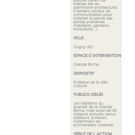
exposé traitant de
thèmes liés au
patrimoine architectural
il devient vecteur de
communication pour
solliciter la parole des
parties prenantes
(habitants, gardiens,
institutions…).
VILLE
Grigny (91)
ESPACE D`INTERVENTION
Grande Borne
DISPOSITIF
Politique de la ville,
Culture
PUBLICS CIBLÉS
Les habitants du
quartier de la Grande
Borne, mais aussi les 80
visiteurs annuels venus
d’ailleurs, à travers
notamment les
promenades urbaines.
DÉBUT DE L`ACTION