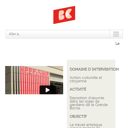
LOGES©
Aller à...
Le
DOMAINE D`INTERVENTION
Action culturelle et
citoyenne
ACTIVITÉ
Exposition d'œuvres
dans les loges de
gardiens de la Grande
Borne.
OBJECTIF
Le travail artistique