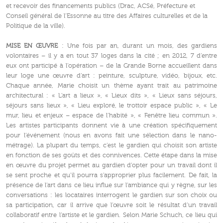
et recevoir des financements publics (Drac, ACSé, Préfecture et
Conseil général de l’Essonne au titre des Affaires culturelles et de la
Politique de la ville).
MISE EN ŒUVRE
: Une fois par an, durant un mois, des gardiens
volontaires – il y a en tout 37 loges dans la cité ; en 2012, 7 d’entre
eux ont participé à l’opération – de la Grande Borne accueillent dans
leur loge une œuvre d’art : peinture, sculpture, vidéo, bijoux, etc.
Chaque année, Marie choisit un thème ayant trait au patrimoine
architectural : « L’art a lieux », « Lieux dits », « Lieux sans séjours,
séjours sans lieux », « Lieu exploré, le trottoir espace public », « Le
mur, lieu et enjeux – espace de l’habité », « Fenêtre lieu commun ».
Les artistes participants donnent vie à une création spécifiquement
pour l’événement (nous en avons fait une sélection dans le nano-
métrage). La plupart du temps, c’est le gardien qui choisit son artiste
en fonction de ses goûts et des connivences. Cette étape dans la mise
en œuvre du projet permet au gardien d’opter pour un travail dont il
se sent proche et qu’il pourra s’approprier plus facilement. De fait, la
présence de l’art dans ce lieu influe sur l’ambiance qui y règne, sur les
conversations : les locataires interrogent le gardien sur son choix ou
sa participation, car il arrive que l’œuvre soit le résultat d’un travail
collaboratif entre l’artiste et le gardien. Selon Marie Schuch, ce lieu qui