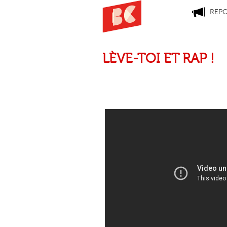
REP
LÈVE-TOI ET RAP !