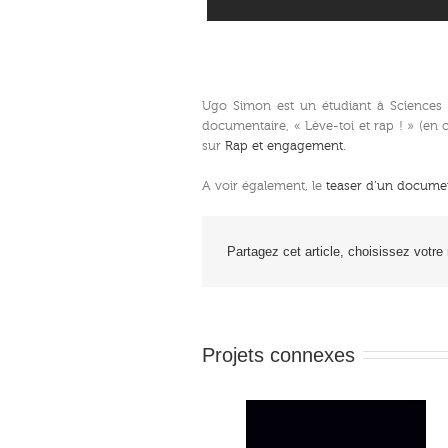
Ugo Simon est un étudiant à Sciences p
documentaire, « Lève-toi et rap ! » (en c
sur
Rap et engagement
.
A voir également, le
teaser d’un docume
Partagez cet article, choisissez votre
Projets connexes