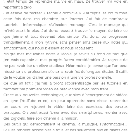
il était temps de reprendre ma vie en main. De trouver ma voie en
repartant à zéro.
J’ai essayé de récréer « l’école à domicile ». J’ai repris les cours mais
cette fois dans ma chambre, sur Internet. J’ai fait de nombreux
tutoriels : informatique, réalisation, montage. C’est le montage qui
m’intéressait le plus. J’ai donc réussi à trouver le moyen de faire ce
que j’aime et tout devenait plus simple. J’ai donc pu progresser
tranquillement, à mon rythme, sans penser sans cesse aux notes qui
sanctionnent, qui nous blessent et nous rabaissent.
Malgré mes mauvaises notes à l’école, je savais au fond de moi que
j’en étais capable et mes progrès furent considérables. Je regrette de
ne pas avoir été un élève studieux. Néanmoins, je pense que l’on peut
réussir sa vie professionnelle sans avoir fait de longues études. Il suffit
de le vouloir ou d’allier une passion à une vie professionnelle.
Ce que j’ai fait : j’ai mis à profit l’apprentissage par les tutoriels en
montant ma première vidéo de breakdance avec mon frère.
Grace aux nouvelles technologies, aux sites d’hébergement de vidéos
en ligne (YouTube et co), on peut apprendre sans classe, reprendre
un cours en rejouant la vidéo, faire des exercices, des travaux
pratiques. On peut aussi filmer avec des smartphones, monter avec
des logiciels, faire son cinéma à la maison.
Des outils qui démocratisent le cinéma, la musique, l’informatique…
Qui les rendent accessibles à tous, et pas seulement aux étudiants des