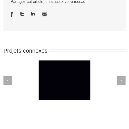
Partagez cet article, choisissez votre réseau !
Projets connexes
Next
revious
ACKOUT TUESDAY
Un rap qui parle du COVID