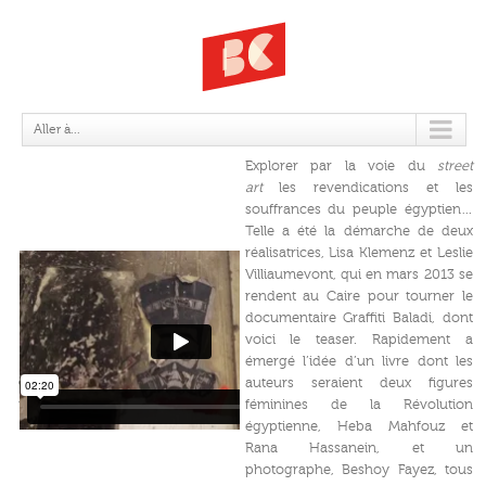
GRAFFITI BALADI
Aller à...
Explorer par la voie du
street
art
les revendications et les
souffrances du peuple égyptien…
Telle a été la démarche de deux
réalisatrices, Lisa Klemenz et Leslie
Villiaumevont, qui en mars 2013 se
rendent au Caire pour tourner le
documentaire Graffiti Baladi, dont
voici le teaser. Rapidement a
émergé l’idée d’un livre dont les
GRAFFITI BALADI (Teaser 2mn20)
auteurs seraient deux figures
from
Lisa Klemenz
on
Vimeo
.
féminines de la Révolution
égyptienne, Heba Mahfouz et
Rana Hassanein, et un
photographe, Beshoy Fayez, tous