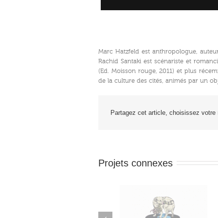
Marc Hatzfeld est anthropologue, auteur 
Rachid Santaki est scénariste et romancie
(Ed. Moisson rouge, 2011) et plus réc
de la culture des cités, animés par un ob
Partagez cet article, choisissez votre
Projets connexes