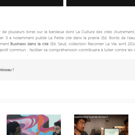
de plusieurs livres sur la banlieue dont La Culture des cités (Autrement
r. Il a notamment publié La Petite cité dans la prairie (Ed. Bords de l’eau
emment
Business dans la cité
(Ed. Seuil, collection Raconter La Vie, avril 201
jectif commun : faciliter sa compréhension contribuera à lutter contre les c
 réseau !