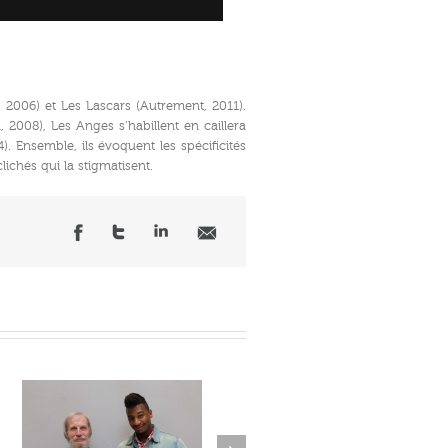
, 2006) et Les Lascars (Autrement, 2011).
, 2008), Les Anges s’habillent en caillera
4). Ensemble, ils évoquent les spécificités
lichés qui la stigmatisent.
Next