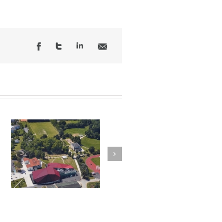
Next
n
Vox Milo