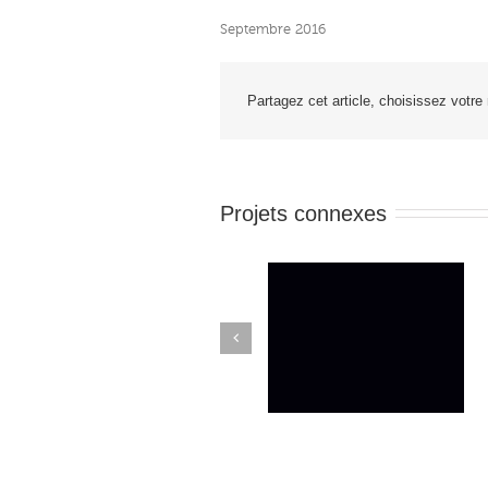
Septembre 2016
Partagez cet article, choisissez votre
Projets connexes
Previous
#BLACKOUT TUESDAY
Un rap qui parle du COV