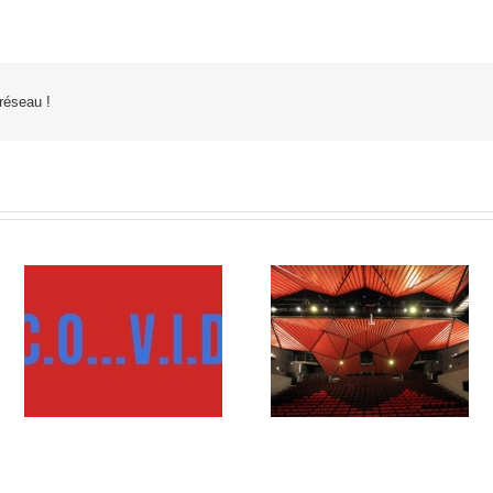
 réseau !
Le Rocher de Palmer, u
Zoom sur les activités au
ID
centre culturel pour la
sein du Rocher de Palmer
région bordelaise