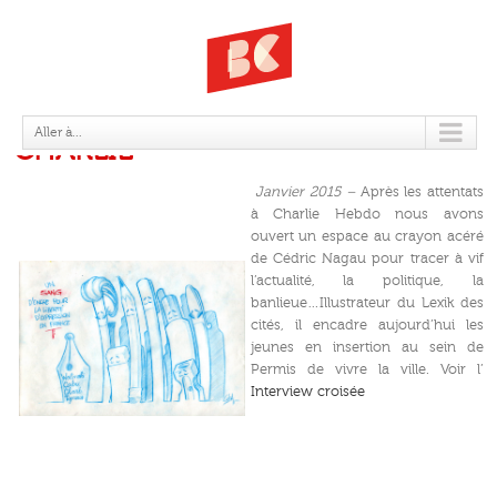
10 JANVIER 2015 – JE SUIS
Aller à...
CHARLIE
Janvier 2015 –
Après les attentats
à Charlie Hebdo nous avons
ouvert un espace au crayon acéré
de Cédric Nagau pour tracer à vif
l’actualité, la politique, la
banlieue…Illustrateur du Lexik des
cités, il encadre aujourd’hui les
jeunes en insertion au sein de
Permis de vivre la ville. Voir l’
Interview croisée