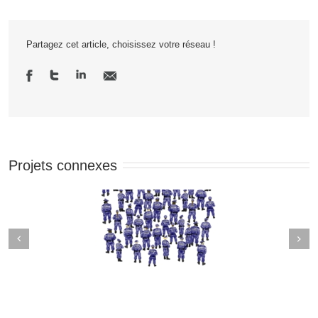
Partagez cet article, choisissez votre réseau !
Projets connexes
Next
revious
I have a dream…
D’après Magritte…
JusticePourTheo
#JusticePourTheo